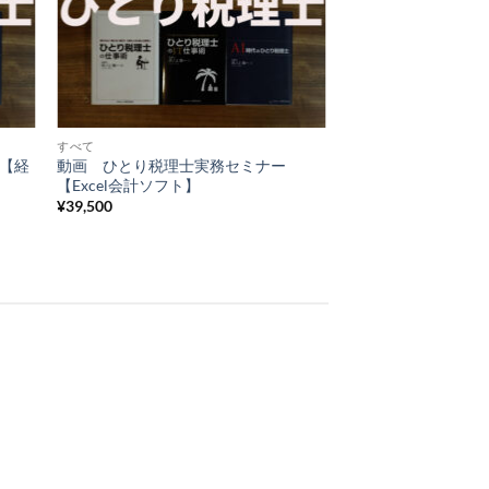
 to
Add to
list
Wishlist
すべて
 【経
動画 ひとり税理士実務セミナー
【Excel会計ソフト】
¥
39,500