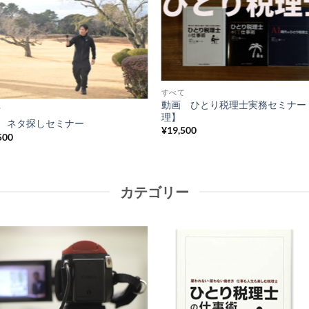
Add to
Add
Wishlist
Wish
すべて
動画 ひとり税理士実務セミナー
て
理】
 ネタ探しセミナー
¥
19,500
500
カテゴリー