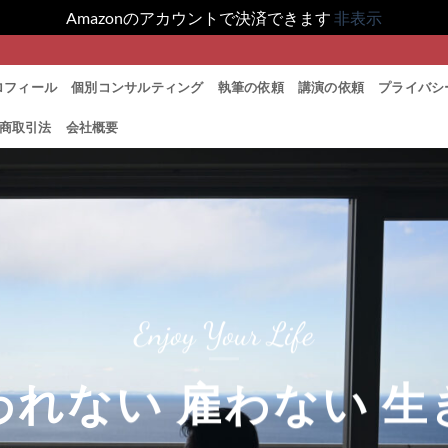
Amazonのアカウントで決済できます
非表示
ロフィール
個別コンサルティング
執筆の依頼
講演の依頼
プライバシ
商取引法
会社概要
Enjoy Your Life
われない
雇わない 生