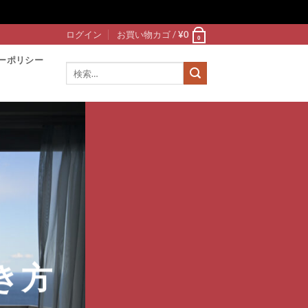
ログイン
お買い物カゴ /
¥
0
0
ーポリシー
検
索
対
象:
き方