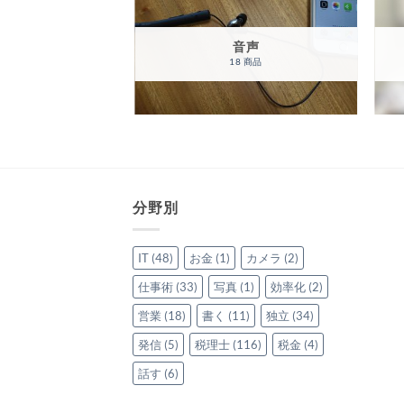
音声
18 商品
分野別
IT
(48)
お金
(1)
カメラ
(2)
仕事術
(33)
写真
(1)
効率化
(2)
営業
(18)
書く
(11)
独立
(34)
発信
(5)
税理士
(116)
税金
(4)
話す
(6)