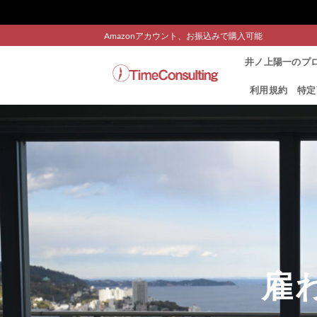
Skip
Amazonアカウント、お振込みで購入可能
to
井ノ上陽一のプ
content
利用規約
特定
雇