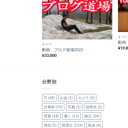
Add to
Add to
Wishlist
Wishlist
すべて
動画 
IT仕事術セミナー
すべて
¥
19,
動画 ブログ道場2022
¥
33,000
分野別
IT
(48)
お金
(1)
カメラ
(2)
仕事術
(33)
写真
(1)
効率化
(2)
営業
(18)
書く
(11)
独立
(34)
発信
(5)
税理士
(116)
税金
(4)