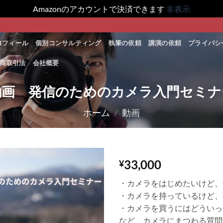
Amazonのアカウントで決済できます
非表示
ロフィール
個別コンサルティング
執筆の依頼
講演の依頼
プライバシ
商取引法
会社概要
動画 発信のためのカメラ入門セミナ
ホーム
/
動画
33,000
¥
Add to
・カメラをはじめたいけど、
Wishlist
・カメラを持っているけど、
・カメラを買うにはどういっ
など、カメラにまつわる質問