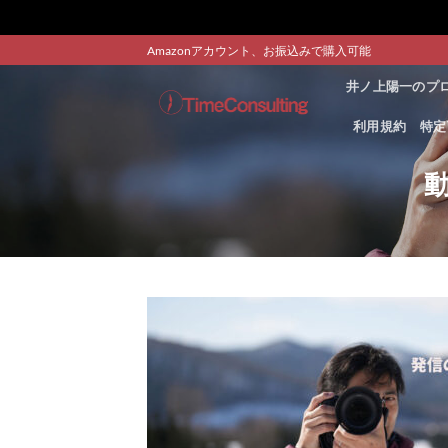
Skip
Amazonアカウント、お振込みで購入可能
to
井ノ上陽一のプ
content
利用規約
特定