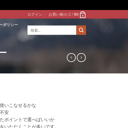
ログイン
お買い物カゴ /
¥
0
0
ーポリシー
検
索
対
象:
ー
使いこなせるかな
不安
たポイントで選べばいいか
をいただくことが多いです。