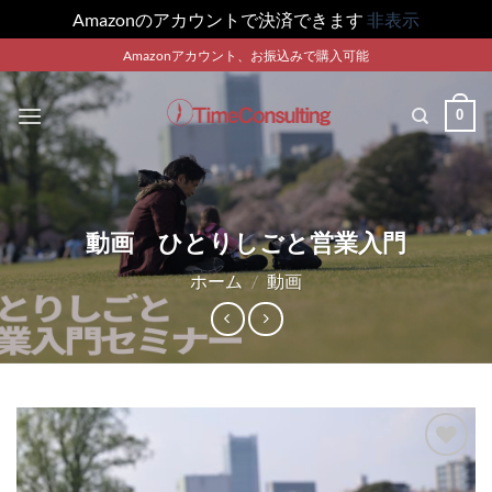
Amazonのアカウントで決済できます
非表示
Skip
Amazonアカウント、お振込みで購入可能
to
content
0
動画 ひとりしごと営業入門
ホーム
/
動画
Add to