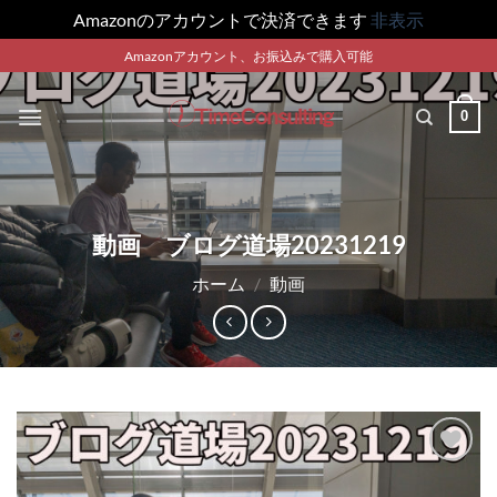
Amazonのアカウントで決済できます
非表示
Skip
Amazonアカウント、お振込みで購入可能
to
content
0
動画 ブログ道場20231219
ホーム
/
動画
Add to