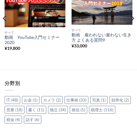
Add to
Add to
Wishlist
Wishlist
すべて
すべて
動画 雇われない雇わない生き
動画 YouTube入門セミナー
方 よくある質問9
2020
¥
33,000
¥
19,800
分野別
IT
(48)
お金
(1)
カメラ
(2)
仕事術
(33)
写真
(1)
効率化
(2)
営業
(18)
書く
(11)
独立
(34)
発信
(5)
税理士
(116)
税金
(4)
話す
(6)