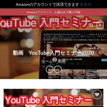
Amazonのアカウントで決済できます
非表示
Skip
Amazonアカウント、お振込みで購入可能
to
content
0
動画 YouTube入門セミナー2020
ホーム
/
動画
Add to