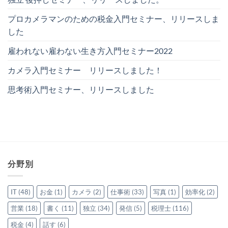
プロカメラマンのための税金入門セミナー、リリースしま
した
雇われない雇わない生き方入門セミナー2022
カメラ入門セミナー リリースしました！
思考術入門セミナー、リリースしました
分野別
IT
(48)
お金
(1)
カメラ
(2)
仕事術
(33)
写真
(1)
効率化
(2)
営業
(18)
書く
(11)
独立
(34)
発信
(5)
税理士
(116)
税金
(4)
話す
(6)