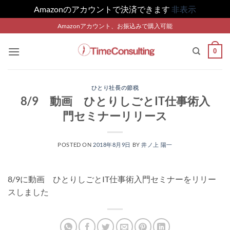
Amazonのアカウントで決済できます
非表示
Skip
Amazonアカウント、お振込みで購入可能
to
content
0
ひとり社長の節税
8/9 動画 ひとりしごとIT仕事術入
門セミナーリリース
POSTED ON
2018年8月9日
BY
井ノ上 陽一
8/9に動画 ひとりしごとIT仕事術入門セミナーをリリー
スしました