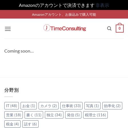
Amazonのアカウントで決済できます
非表示
Skip
Amazonアカウント、お振込みで購入可能
to
content
0
Coming soon…
分野別
IT
(48)
お金
(1)
カメラ
(2)
仕事術
(33)
写真
(1)
効率化
(2)
営業
(18)
書く
(11)
独立
(34)
発信
(5)
税理士
(116)
税金
(4)
話す
(6)