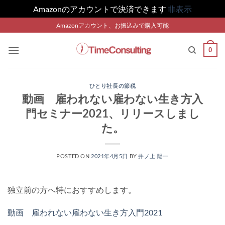
Amazonのアカウントで決済できます
非表示
Skip
Amazonアカウント、お振込みで購入可能
to
content
0
ひとり社長の節税
動画 雇われない雇わない生き方入
門セミナー2021、リリースしまし
た。
POSTED ON
2021年4月5日
BY
井ノ上 陽一
独立前の方へ特におすすめします。
動画 雇われない雇わない生き方入門2021